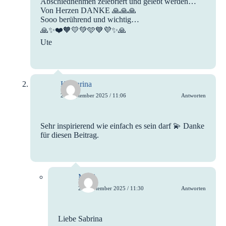
Abschiednehmen zelebriert und gelebt werden…
Von Herzen DANKE 🙏🙏🙏
Sooo berührend und wichtig…
🙏✨️❤️🧡💛💚🩵💙💜✨️🙏
Ute
Katharina
24. September 2025 / 11:06
Antworten
Sehr inspirierend wie einfach es sein darf 💫 Danke
für diesen Beitrag.
Moni
25. September 2025 / 11:30
Antworten
Liebe Sabrina