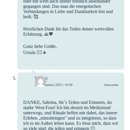
oder mit wem auch immer friedlich auseinander
gegangen sind. Das man die energetischen
Verbindungen in Liebe und Dankbarkeit löst und
heilt. 🥰
Herzlichen Dank für das Teilen deiner wertvollen
Erfahrung. 🙏💖
Ganz liebe Grüße,
Ursula 🙋‍♀️☀️
Parvati
26. September 2025 / 10:49
Antworten
DANKE, Sabrina, für´s Teilen und Erinnern, du
starke West-Frau! Ich bin derzeit im Medizinrad
unterwegs, und Rituale helfen mir dabei, das innere
Erleben „mitzubringen“ und zu integrieren, so dass
ich es im Außen leben kann. Es freut mich, dass wir
so viele sind, die teilen und erinnern 🙂