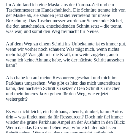
Im Auto fand ich eine Maske aus der Corona-Zeit und ein
Taschenmesser im Handschuhfach. Die Schnüre trennte ich von
der Maske ab, sie standen jetzt stellvertretend für unsere
Beziehung. Das Taschenmesser wurde zur Schere oder Sichel,
die den anstehenden, entscheidenden Schnitt setzt – die trennt,
was war, und somit den Weg freimacht für Neues.
Auf dem Weg zu einem Schritt ins Unbekannte ist es immer gut,
wenn wir vorher noch schauen: Was trägt mich, wenn nichts
mehr trägt? Was gibt mir die Kraft, um weiterzugehen, auch
wenn ich keine Ahnung habe, wie der nächste Schritt aussehen
kann?
Also habe ich auf meine Ressourcen geschaut und mich im
Parkhaus umgesehen: Was gibt es hier, das mich unterstützen
kann, den nächsten Schritt zu setzen? Den Schnitt zu machen
und mein inneres Ja zu geben für den Weg, wie er jetzt
weitergeht?
Es war nicht leicht, ein Parkhaus, abends, dunkel, kaum Autos
drin – was findet man da für Ressourcen? Doch mir fiel immer
wieder die grüne Parkhaus-Ampel an der Ausfahrt in den Blick:
Wenn das das Go vom Leben war, würde ich den nächsten
Schritt gehen. Wenn das, das war, was ansteht, würde ich