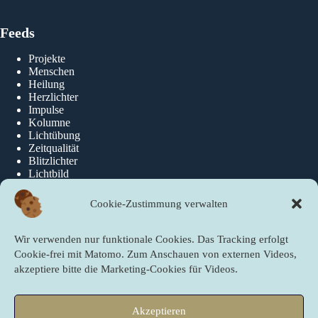
Feeds
Projekte
Menschen
Heilung
Herzlichter
Impulse
Kolumne
Lichtübung
Zeitqualität
Blitzlichter
Lichtbild
Cookie-Zustimmung verwalten
Über die newslichter
Wir verwenden nur funktionale Cookies. Das Tracking erfolgt
Über Uns
Cookie-frei mit Matomo. Zum Anschauen von externen Videos,
akzeptiere bitte die Marketing-Cookies für Videos.
Quicklinks
Akzeptieren