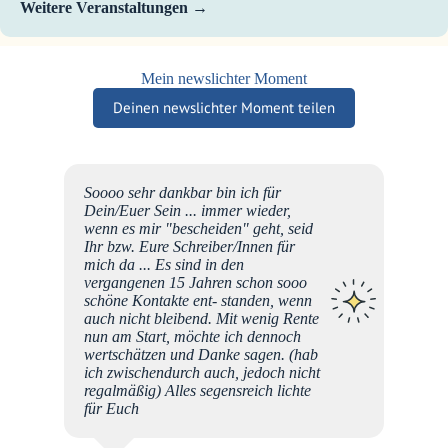
Weitere Veranstaltungen
Mein newslichter Moment
Deinen newslichter Moment teilen
s Bett
Soooo sehr dankbar bin ich für
mir
Dein/Euer Sein ... immer wieder,
rze an.
wenn es mir "bescheiden" geht, seid
h
Ihr bzw. Eure Schreiber/Innen für
mich da ... Es sind in den
hen
vergangenen 15 Jahren schon sooo
! 🌟
schöne Kontakte ent- standen, wenn
auch nicht bleibend. Mit wenig Rente
nun am Start, möchte ich dennoch
wertschätzen und Danke sagen. (hab
ich zwischendurch auch, jedoch nicht
regalmäßig) Alles segensreich lichte
für Euch