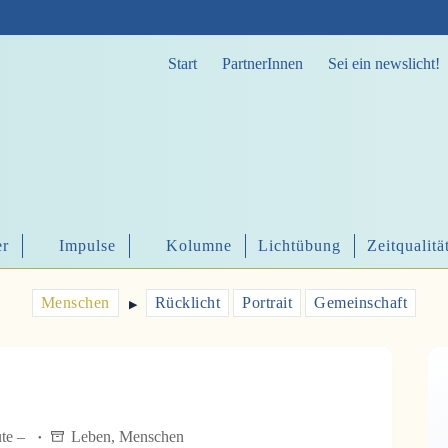
Start
PartnerInnen
Sei ein newslicht!
er
Impulse
Kolumne
Lichtübung
Zeitqualitä
Menschen
Rücklicht
Portrait
Gemeinschaft
▶︎
ute –
Leben
,
Menschen