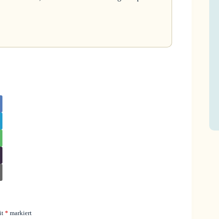
it
*
markiert