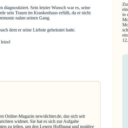
Zu
iagnostiziert. Sein letzter Wunsch war es, seine
ein
de sein Traum im Krankenhaus erfüllt, da er nicht
in
eremonie nahm seinen Gang.
Mo
Mo
ch dem er seine Liebste geheiratet hatte.
sch
ein
12
em Online-Magazin newslichter.de, das sich seit
richten widmet. Sie hat es sich zur Aufgabe
hten zu teilen, um den Lesern Hoffnung und positive