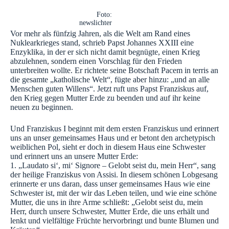
Foto:
newslichter
Vor mehr als fünfzig Jahren, als die Welt am Rand eines
Nuklearkrieges stand, schrieb Papst Johannes XXIII eine
Enzyklika, in der er sich nicht damit begnügte, einen Krieg
abzulehnen, sondern einen Vorschlag für den Frieden
unterbreiten wollte. Er richtete seine Botschaft Pacem in terris an
die gesamte „katholische Welt“, fügte aber hinzu: „und an alle
Menschen guten Willens“. Jetzt ruft uns Papst Franziskus auf,
den Krieg gegen Mutter Erde zu beenden und auf ihr keine
neuen zu beginnen.
Und Franziskus I beginnt mit dem ersten Franziskus und erinnert
uns an unser gemeinsames Haus und er betont den archetypisch
weiblichen Pol, sieht er doch in diesem Haus eine Schwester
und erinnert uns an unsere Mutter Erde:
1. „Laudato si‘, mi‘ Signore – Gelobt seist du, mein Herr“, sang
der heilige Franziskus von Assisi. In diesem schönen Lobgesang
erinnerte er uns daran, dass unser gemeinsames Haus wie eine
Schwester ist, mit der wir das Leben teilen, und wie eine schöne
Mutter, die uns in ihre Arme schließt: „Gelobt seist du, mein
Herr, durch unsere Schwester, Mutter Erde, die uns erhält und
lenkt und vielfältige Früchte hervorbringt und bunte Blumen und