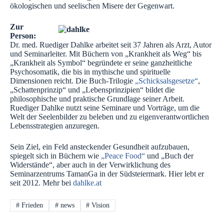
ökologischen und seelischen Misere der Gegenwart.
Zur
Person:
Dr. med. Ruediger Dahlke arbeitet seit 37 Jahren als Arzt, Autor
und Seminarleiter. Mit Büchern von „Krankheit als Weg“ bis
„Krankheit als Symbol“ begründete er seine ganzheitliche
Psychosomatik, die bis in mythische und spirituelle
Dimensionen reicht. Die Buch-Trilogie
„Schicksalsgesetze“
,
„Schattenprinzip“ und „Lebensprinzipien“ bildet die
philosophische und praktische Grundlage seiner Arbeit.
Ruediger Dahlke nutzt seine Seminare und Vorträge, um die
Welt der Seelenbilder zu beleben und zu eigenverantwortlichen
Lebensstrategien anzuregen.
Sein Ziel, ein Feld ansteckender Gesundheit aufzubauen,
spiegelt sich in Büchern wie
„Peace Food“
und „Buch der
Widerstände“, aber auch in der Verwirklichung des
Seminarzentrums TamanGa in der Südsteiermark. Hier lebt er
seit 2012. Mehr bei
dahlke.at
#
Frieden
#
news
#
Vision