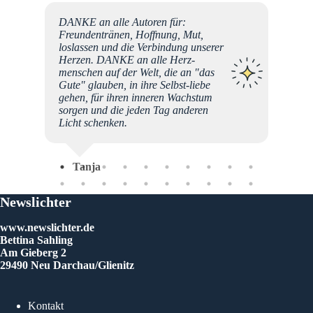
as
DANKE an alle Autoren für:
, es
Freundentränen, Hoffnung, Mut,
d
loslassen und die Verbindung unserer
 :)
Herzen. DANKE an alle Herz-
Jahren
menschen auf der Welt, die an "das
e DAS
Gute" glauben, in ihre Selbst-liebe
mmer
gehen, für ihren inneren Wachstum
 habe.
sorgen und die jeden Tag anderen
Licht schenken.
ten und
llt
Tanja
Freude
h nur
ür all
Newslichter
www.newslichter.de
g zu
Bettina Sahling
ie
Am Gieberg 2
Euren,
29490 Neu Darchau/Glienitz
Kontakt