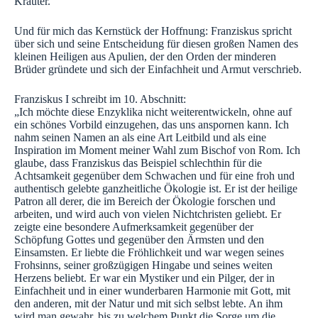
Kräuter.“
Und für mich das Kernstück der Hoffnung: Franziskus spricht
über sich und seine Entscheidung für diesen großen Namen des
kleinen Heiligen aus Apulien, der den Orden der minderen
Brüder gründete und sich der Einfachheit und Armut verschrieb.
Franziskus I schreibt im 10. Abschnitt:
„Ich möchte diese Enzyklika nicht weiterentwickeln, ohne auf
ein schönes Vorbild einzugehen, das uns anspornen kann. Ich
nahm seinen Namen an als eine Art Leitbild und als eine
Inspiration im Moment meiner Wahl zum Bischof von Rom. Ich
glaube, dass Franziskus das Beispiel schlechthin für die
Achtsamkeit gegenüber dem Schwachen und für eine froh und
authentisch gelebte ganzheitliche Ökologie ist. Er ist der heilige
Patron all derer, die im Bereich der Ökologie forschen und
arbeiten, und wird auch von vielen Nichtchristen geliebt. Er
zeigte eine besondere Aufmerksamkeit gegenüber der
Schöpfung Gottes und gegenüber den Ärmsten und den
Einsamsten. Er liebte die Fröhlichkeit und war wegen seines
Frohsinns, seiner großzügigen Hingabe und seines weiten
Herzens beliebt. Er war ein Mystiker und ein Pilger, der in
Einfachheit und in einer wunderbaren Harmonie mit Gott, mit
den anderen, mit der Natur und mit sich selbst lebte. An ihm
wird man gewahr, bis zu welchem Punkt die Sorge um die