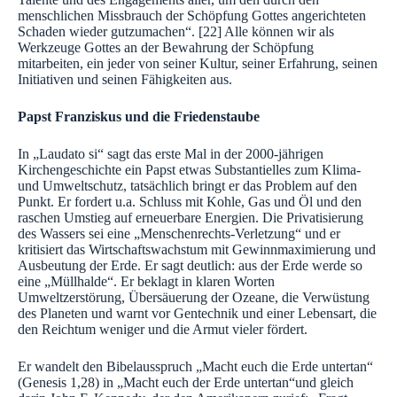
menschlichen Missbrauch der Schöpfung Gottes angerichteten
Schaden wieder gutzumachen“. [22] Alle können wir als
Werkzeuge Gottes an der Bewahrung der Schöpfung
mitarbeiten, ein jeder von seiner Kultur, seiner Erfahrung, seinen
Initiativen und seinen Fähigkeiten aus.
Papst Franziskus und die Friedenstaube
In „Laudato si“ sagt das erste Mal in der 2000-jährigen
Kirchengeschichte ein Papst etwas Substantielles zum Klima-
und Umweltschutz, tatsächlich bringt er das Problem auf den
Punkt. Er fordert u.a. Schluss mit Kohle, Gas und Öl und den
raschen Umstieg auf erneuerbare Energien. Die Privatisierung
des Wassers sei eine „Menschenrechts-Verletzung“ und er
kritisiert das Wirtschaftswachstum mit Gewinnmaximierung und
Ausbeutung der Erde. Er sagt deutlich: aus der Erde werde so
eine „Müllhalde“. Er beklagt in klaren Worten
Umweltzerstörung, Übersäuerung der Ozeane, die Verwüstung
des Planeten und warnt vor Gentechnik und einer Lebensart, die
den Reichtum weniger und die Armut vieler fördert.
Er wandelt den Bibelausspruch „Macht euch die Erde untertan“
(Genesis 1,28) in „Macht euch der Erde untertan“und gleich