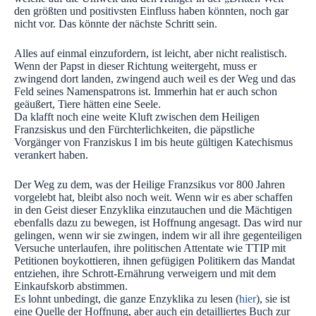
den größten und positivsten Einfluss haben könnten, noch gar
nicht vor. Das könnte der nächste Schritt sein.
Alles auf einmal einzufordern, ist leicht, aber nicht realistisch.
Wenn der Papst in dieser Richtung weitergeht, muss er
zwingend dort landen, zwingend auch weil es der Weg und das
Feld seines Namenspatrons ist. Immerhin hat er auch schon
geäußert, Tiere hätten eine Seele.
Da klafft noch eine weite Kluft zwischen dem Heiligen
Franzsiskus und den Fürchterlichkeiten, die päpstliche
Vorgänger von Franziskus I im bis heute gültigen Katechismus
verankert haben.
Der Weg zu dem, was der Heilige Franzsikus vor 800 Jahren
vorgelebt hat, bleibt also noch weit. Wenn wir es aber schaffen
in den Geist dieser Enzyklika einzutauchen und die Mächtigen
ebenfalls dazu zu bewegen, ist Hoffnung angesagt. Das wird nur
gelingen, wenn wir sie zwingen, indem wir all ihre gegenteiligen
Versuche unterlaufen, ihre politischen Attentate wie TTIP mit
Petitionen boykottieren, ihnen gefügigen Politikern das Mandat
entziehen, ihre Schrott-Ernährung verweigern und mit dem
Einkaufskorb abstimmen.
Es lohnt unbedingt, die ganze Enzyklika zu lesen (
hier
), sie ist
eine Quelle der Hoffnung, aber auch ein detailliertes Buch zur