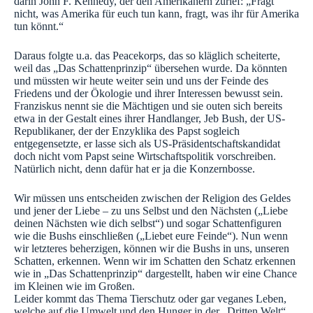
darin John F. Kennedy, der den Amerikanern zurief: „Fragt
nicht, was Amerika für euch tun kann, fragt, was ihr für Amerika
tun könnt.“
Daraus folgte u.a. das Peacekorps, das so kläglich scheiterte,
weil das „Das Schattenprinzip“ übersehen wurde. Da könnten
und müssten wir heute weiter sein und uns der Feinde des
Friedens und der Ökologie und ihrer Interessen bewusst sein.
Franziskus nennt sie die Mächtigen und sie outen sich bereits
etwa in der Gestalt eines ihrer Handlanger, Jeb Bush, der US-
Republikaner, der der Enzyklika des Papst sogleich
entgegensetzte, er lasse sich als US-Präsidentschaftskandidat
doch nicht vom Papst seine Wirtschaftspolitik vorschreiben.
Natürlich nicht, denn dafür hat er ja die Konzernbosse.
Wir müssen uns entscheiden zwischen der Religion des Geldes
und jener der Liebe – zu uns Selbst und den Nächsten („Liebe
deinen Nächsten wie dich selbst“) und sogar Schattenfiguren
wie die Bushs einschließen („Liebet eure Feinde“). Nun wenn
wir letzteres beherzigen, können wir die Bushs in uns, unseren
Schatten, erkennen. Wenn wir im Schatten den Schatz erkennen
wie in „Das Schattenprinzip“ dargestellt, haben wir eine Chance
im Kleinen wie im Großen.
Leider kommt das Thema Tierschutz oder gar veganes Leben,
welche auf die Umwelt und den Hunger in der „Dritten Welt“