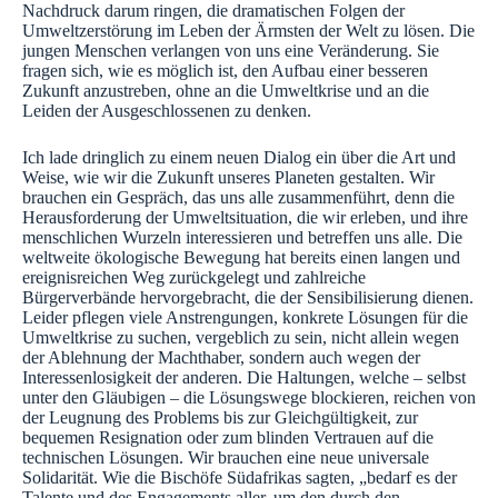
Nachdruck darum ringen, die dramatischen Folgen der
Umweltzerstörung im Leben der Ärmsten der Welt zu lösen. Die
jungen Menschen verlangen von uns eine Veränderung. Sie
fragen sich, wie es möglich ist, den Aufbau einer besseren
Zukunft anzustreben, ohne an die Umweltkrise und an die
Leiden der Ausgeschlossenen zu denken.
Ich lade dringlich zu einem neuen Dialog ein über die Art und
Weise, wie wir die Zukunft unseres Planeten gestalten. Wir
brauchen ein Gespräch, das uns alle zusammenführt, denn die
Herausforderung der Umweltsituation, die wir erleben, und ihre
menschlichen Wurzeln interessieren und betreffen uns alle. Die
weltweite ökologische Bewegung hat bereits einen langen und
ereignisreichen Weg zurückgelegt und zahlreiche
Bürgerverbände hervorgebracht, die der Sensibilisierung dienen.
Leider pflegen viele Anstrengungen, konkrete Lösungen für die
Umweltkrise zu suchen, vergeblich zu sein, nicht allein wegen
der Ablehnung der Machthaber, sondern auch wegen der
Interessenlosigkeit der anderen. Die Haltungen, welche – selbst
unter den Gläubigen – die Lösungswege blockieren, reichen von
der Leugnung des Problems bis zur Gleichgültigkeit, zur
bequemen Resignation oder zum blinden Vertrauen auf die
technischen Lösungen. Wir brauchen eine neue universale
Solidarität. Wie die Bischöfe Südafrikas sagten, „bedarf es der
Talente und des Engagements aller, um den durch den