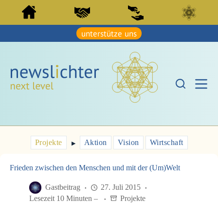
Z
Z
u
u
m
m
I
unterstütze uns
I
n
n
h
h
a
a
l
l
t
t
s
s
p
p
r
r
i
i
n
n
g
g
e
e
Projekte
Aktion
Vision
Wirtschaft
n
▶︎
n
Frieden zwischen den Menschen und mit der (Um)Welt
Gastbeitrag
27. Juli 2015
Lesezeit 10 Minuten –
Projekte