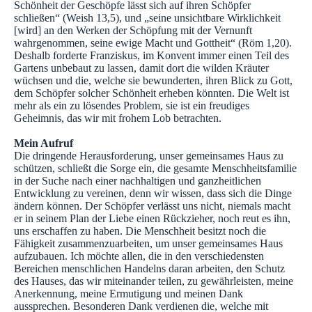
Schönheit der Geschöpfe lässt sich auf ihren Schöpfer
schließen“ (Weish 13,5), und „seine unsichtbare Wirklichkeit
[wird] an den Werken der Schöpfung mit der Vernunft
wahrgenommen, seine ewige Macht und Gottheit“ (Röm 1,20).
Deshalb forderte Franziskus, im Konvent immer einen Teil des
Gartens unbebaut zu lassen, damit dort die wilden Kräuter
wüchsen und die, welche sie bewunderten, ihren Blick zu Gott,
dem Schöpfer solcher Schönheit erheben könnten. Die Welt ist
mehr als ein zu lösendes Problem, sie ist ein freudiges
Geheimnis, das wir mit frohem Lob betrachten.
Mein Aufruf
Die dringende Herausforderung, unser gemeinsames Haus zu
schützen, schließt die Sorge ein, die gesamte Menschheitsfamilie
in der Suche nach einer nachhaltigen und ganzheitlichen
Entwicklung zu vereinen, denn wir wissen, dass sich die Dinge
ändern können. Der Schöpfer verlässt uns nicht, niemals macht
er in seinem Plan der Liebe einen Rückzieher, noch reut es ihn,
uns erschaffen zu haben. Die Menschheit besitzt noch die
Fähigkeit zusammenzuarbeiten, um unser gemeinsames Haus
aufzubauen. Ich möchte allen, die in den verschiedensten
Bereichen menschlichen Handelns daran arbeiten, den Schutz
des Hauses, das wir miteinander teilen, zu gewährleisten, meine
Anerkennung, meine Ermutigung und meinen Dank
aussprechen. Besonderen Dank verdienen die, welche mit