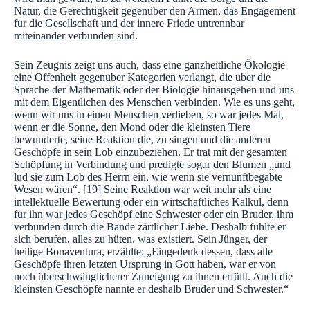
Natur, die Gerechtigkeit gegenüber den Armen, das Engagement
für die Gesellschaft und der innere Friede untrennbar
miteinander verbunden sind.
Sein Zeugnis zeigt uns auch, dass eine ganzheitliche Ökologie
eine Offenheit gegenüber Kategorien verlangt, die über die
Sprache der Mathematik oder der Biologie hinausgehen und uns
mit dem Eigentlichen des Menschen verbinden. Wie es uns geht,
wenn wir uns in einen Menschen verlieben, so war jedes Mal,
wenn er die Sonne, den Mond oder die kleinsten Tiere
bewunderte, seine Reaktion die, zu singen und die anderen
Geschöpfe in sein Lob einzubeziehen. Er trat mit der gesamten
Schöpfung in Verbindung und predigte sogar den Blumen „und
lud sie zum Lob des Herrn ein, wie wenn sie vernunftbegabte
Wesen wären“. [19] Seine Reaktion war weit mehr als eine
intellektuelle Bewertung oder ein wirtschaftliches Kalkül, denn
für ihn war jedes Geschöpf eine Schwester oder ein Bruder, ihm
verbunden durch die Bande zärtlicher Liebe. Deshalb fühlte er
sich berufen, alles zu hüten, was existiert. Sein Jünger, der
heilige Bonaventura, erzählte: „Eingedenk dessen, dass alle
Geschöpfe ihren letzten Ursprung in Gott haben, war er von
noch überschwänglicherer Zuneigung zu ihnen erfüllt. Auch die
kleinsten Geschöpfe nannte er deshalb Bruder und Schwester.“