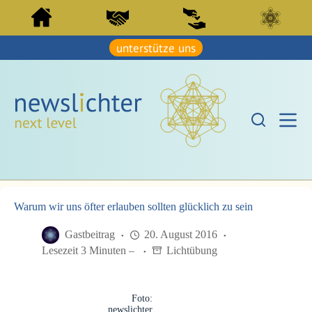
Z
Z
u
u
m
m
I
unterstütze uns
I
n
n
h
h
a
a
l
l
t
t
s
s
p
p
r
r
i
i
n
n
g
g
e
e
n
Warum wir uns öfter erlauben sollten glücklich zu sein
n
Gastbeitrag
20. August 2016
Lesezeit 3 Minuten –
Lichtübung
Foto:
newslichter