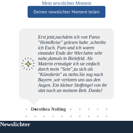
Mein newslichter Moment
Deinen newslichter Moment teilen
Erst jetzt,nachdem ich von Paros
Liebe 
"HeimReise" gelesen habe ,schreibe
Späthe
ich Euch. Paro und ich waren
Nation
einander Ende der 90erJahre sehr
erweit
nahe,damals in Bielefeld. Als
tiefe W
Malerin ermutigte ich sie einfach
Freude
durch mein "Sein",zu sich als
Begeis
"Künstlerin" zu stehn.Sie zog nach
gelingt
Bayern ,wir verloren uns aus den
unerwar
Augen. Ein kleiner Stoffengel von ihr
erweit
sitzt noch an meinem Bett. Danke!
Selbst
"All-e
Dorothea Nolting
Ma
Newslichter