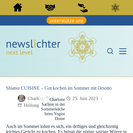
Z
Z
u
u
m
m
I
unterstütze uns
I
n
n
h
h
a
a
l
l
t
t
s
s
p
p
r
r
i
i
n
n
g
g
e
e
n
Shiatsu CUISINE – Gut kochen im Sommer mit Orsotto
n
Charlotte Sachter
25. Juni 2023
Charlotte
Sachter in der
Heilung
10
Sommerküche
beim Yogini
Dome
Auch im Sommer lohnt es sich, ein deftiges und gleichzeitig
leichtes Gericht zu kochen. Es bringt die nötige salzige Würze in