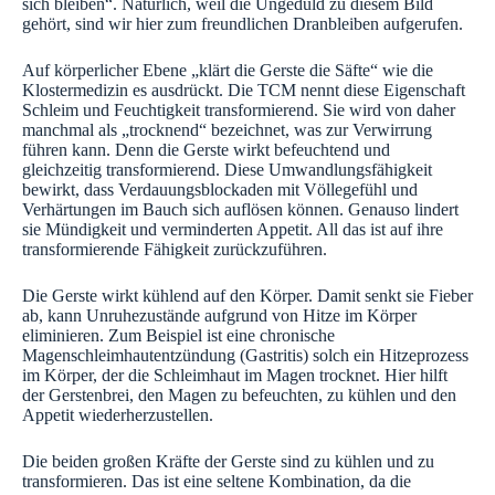
sich bleiben“. Natürlich, weil die Ungeduld zu diesem Bild
gehört, sind wir hier zum freundlichen Dranbleiben aufgerufen.
Auf körperlicher Ebene „klärt die Gerste die Säfte“ wie die
Klostermedizin es ausdrückt. Die TCM nennt diese Eigenschaft
Schleim und Feuchtigkeit transformierend. Sie wird von daher
manchmal als „trocknend“ bezeichnet, was zur Verwirrung
führen kann. Denn die Gerste wirkt befeuchtend und
gleichzeitig transformierend. Diese Umwandlungsfähigkeit
bewirkt, dass Verdauungsblockaden mit Völlegefühl und
Verhärtungen im Bauch sich auflösen können. Genauso lindert
sie Mündigkeit und verminderten Appetit. All das ist auf ihre
transformierende Fähigkeit zurückzuführen.
Die Gerste wirkt kühlend auf den Körper. Damit senkt sie Fieber
ab, kann Unruhezustände aufgrund von Hitze im Körper
eliminieren. Zum Beispiel ist eine chronische
Magenschleimhautentzündung (Gastritis) solch ein Hitzeprozess
im Körper, der die Schleimhaut im Magen trocknet. Hier hilft
der Gerstenbrei, den Magen zu befeuchten, zu kühlen und den
Appetit wiederherzustellen.
Die beiden großen Kräfte der Gerste sind zu kühlen und zu
transformieren. Das ist eine seltene Kombination, da die