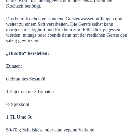
hartes Korn, das uneingeweicht mindestens 45 Minuten
Kochzeit benötigt.
Das beim Kochen entstandene Gerstenwasser auffangen und
weiter zu einem Saft verarbeiten. Die Gerste selbst kann
morgens mit Joghurt und Früchten zum Frühstück gegessen
werden, mittags oder abends dann mit der restlichen Gerste den
salzig gewürzten
„Orsotto“ herstellen:
Zutaten:
Gebranntes Sesamöl
1-2 getrocknete Tomaten
½ Spitzkohl
1 TL Ume Su
50-70 g Schafskäse oder eine vegane Variante