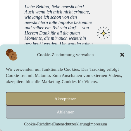
Liebe Bettina, liebe newslichter!
Auch wenn ich mich nicht erinnere,
wie lange ich schon von den
newslichtern tolle Impulse bekomme
und selber ein Teil sein darf … von
Herzen Dank für all die guten
Momente, die mir auch weiterhin
geschenkt werden. Die wundervollen
Menschen, die mit euch gemeinsam
das Licht halten, sind ein Segen.
Cookie-Zustimmung verwalten
DANKE dafür! Imke
Wir verwenden nur funktionale Cookies. Das Tracking erfolgt
Cookie-frei mit Matomo. Zum Anschauen von externen Videos,
Imke
akzeptiere bitte die Marketing-Cookies für Videos.
Mein newslichter Moment in 2024:
Akzeptieren
der mich zutiefst berührende Film
über Maria Westerberg und er wirkt
noch immer…, herzlichst Gabriele
Ablehnen
Cookie-Richtlinie
Datenschutzerklärung
Impressum
Gabriele