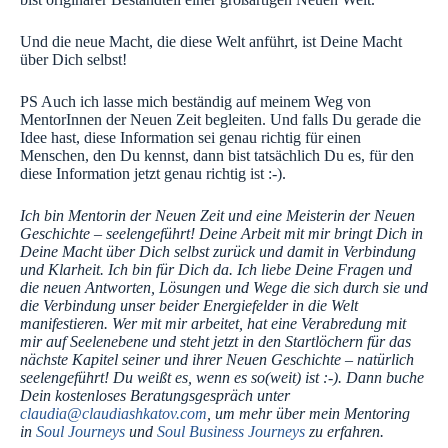
Und die neue Macht, die diese Welt anführt, ist Deine Macht
über Dich selbst!
PS Auch ich lasse mich beständig auf meinem Weg von
MentorInnen der Neuen Zeit begleiten. Und falls Du gerade die
Idee hast, diese Information sei genau richtig für einen
Menschen, den Du kennst, dann bist tatsächlich Du es, für den
diese Information jetzt genau richtig ist :-).
Ich bin Mentorin der Neuen Zeit und eine Meisterin der Neuen
Geschichte – seelengeführt! Deine Arbeit mit mir bringt Dich in
Deine Macht über Dich selbst zurück und damit in Verbindung
und Klarheit. Ich bin für Dich da. Ich liebe Deine Fragen und
die neuen Antworten, Lösungen und Wege die sich durch sie und
die Verbindung unser beider Energiefelder in die Welt
manifestieren. Wer mit mir arbeitet, hat eine Verabredung mit
mir auf Seelenebene und steht jetzt in den Startlöchern für das
nächste Kapitel seiner und ihrer Neuen Geschichte – natürlich
seelengeführt! Du weißt es, wenn es so(weit) ist :-). Dann buche
Dein kostenloses Beratungsgespräch unter
claudia@claudiashkatov.com
, um mehr über mein Mentoring
in
Soul Journeys
und
Soul Business Journeys
zu erfahren.