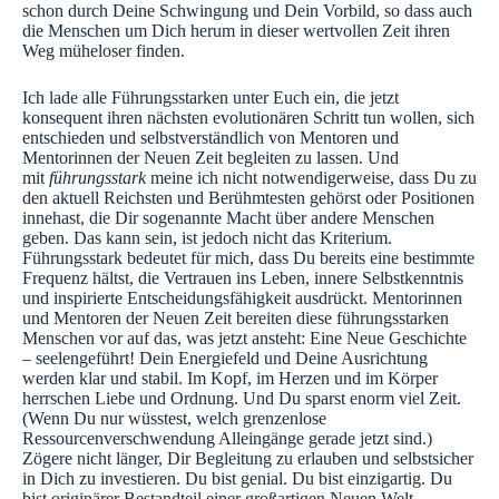
schon durch Deine Schwingung und Dein Vorbild, so dass auch
die Menschen um Dich herum in dieser wertvollen Zeit ihren
Weg müheloser finden.
Ich lade alle Führungsstarken unter Euch ein, die jetzt
konsequent ihren nächsten evolutionären Schritt tun wollen, sich
entschieden und selbstverständlich von Mentoren und
Mentorinnen der Neuen Zeit begleiten zu lassen. Und
mit
führungsstark
meine ich nicht notwendigerweise, dass Du zu
den aktuell Reichsten und Berühmtesten gehörst oder Positionen
innehast, die Dir sogenannte Macht über andere Menschen
geben. Das kann sein, ist jedoch nicht das Kriterium.
Führungsstark bedeutet für mich, dass Du bereits eine bestimmte
Frequenz hältst, die Vertrauen ins Leben, innere Selbstkenntnis
und inspirierte Entscheidungsfähigkeit ausdrückt. Mentorinnen
und Mentoren der Neuen Zeit bereiten diese führungsstarken
Menschen vor auf das, was jetzt ansteht: Eine Neue Geschichte
– seelengeführt! Dein Energiefeld und Deine Ausrichtung
werden klar und stabil. Im Kopf, im Herzen und im Körper
herrschen Liebe und Ordnung. Und Du sparst enorm viel Zeit.
(Wenn Du nur wüsstest, welch grenzenlose
Ressourcenverschwendung Alleingänge gerade jetzt sind.)
Zögere nicht länger, Dir Begleitung zu erlauben und selbstsicher
in Dich zu investieren. Du bist genial. Du bist einzigartig. Du
bist originärer Bestandteil einer großartigen Neuen Welt.