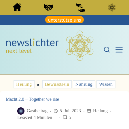
Z
Z
u
u
m
m
I
unterstütze uns
I
n
n
h
h
a
a
l
l
t
t
s
s
p
p
r
r
i
i
n
n
g
g
e
e
Heilung
Bewusstsein
Nahrung
Wissen
n
▶︎
n
Macht 2.0 – Together we rise
Gastbeitrag
5. Juli 2023
Heilung
Lesezeit 4 Minuten –
5