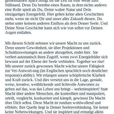
gemeinsamen Space bringt Ihr die Zeit für eine Weile zum
Stillstand. Denn Du betrittst einen Raum, in dem nichts anderes
eine Rolle spielt als Du, Deine wahre Natur und Dein
einzigartiges Energiefeld. Hier gelten keine alten Geschichten
mehr, wenn sie nicht Dir und unser aller Zukunft dienen. Du
stehst unter keinem anderen Einfluss als dem Deiner Seele. Und
Deine Neue Geschichte kann sich wie von selbst vor Deinen
Augen entfalten.
Mit diesem Schritt nehmen wir unsere Macht zu uns zurück.
Denn unsere Gewohnheit, sie über Projektionen und
Schuldzuweisungen an andere abzugeben, endet hier. Sie
verliert automatisch ihren Zugriff, wenn zwei Energiefelder sich
bewusst auf der Ebene der Seele verbinden. Together we rise!
Mit unserer zurück gewonnen Macht wächst unsere Fähigkeit
zur Ver-Antwort-ung (im Englischen sprachlich noch deutlicher:
respons(e)-ability). Wir erlangen unsere schöpferische Klarheit
und Kraft zurück. Und dies versetzt uns in die Lage, geniale,
weise, kreative, weitblickende und lichtvolle Antworten zu
geben auf das, was das Leben uns bringt – seeleninspiriert! Statt
Macht über andere Menschen, die kontrolliert und manipuliert,
urteilt, vergleicht, konkurriert und kämpft, gewinnst Du Macht
über Dich selbst. Diese Macht ist rundum wohlwollend und
effektiv. Ihre Quelle liegt in Deiner Seelenverbindung. Sie kennt
keine Nebenwirkungen. Und sie inspiriert und ermutigt allein