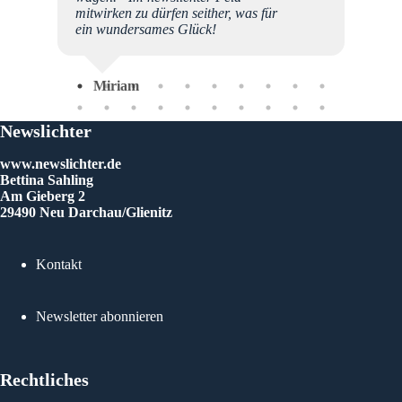
ten und
mitwirken zu dürfen seither, was für
ein wundersames Glück!
llt
Tan
Freude
h nur
Miriam
ür all
Newslichter
g zu
ie
www.newslichter.de
Euren,
Bettina Sahling
Am Gieberg 2
29490 Neu Darchau/Glienitz
Kontakt
Newsletter abonnieren
Rechtliches