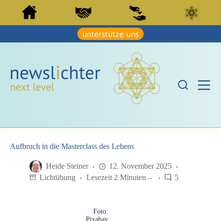
Z
Z
u
u
m
m
I
unterstütze uns
I
n
n
h
h
a
a
l
l
t
t
s
s
p
p
r
r
i
i
n
n
g
g
e
e
n
Aufbruch in die Masterclass des Lebens
n
Heide Steiner
12. November 2025
Lichtübung
Lesezeit 2 Minuten –
5
Foto:
Pixabay