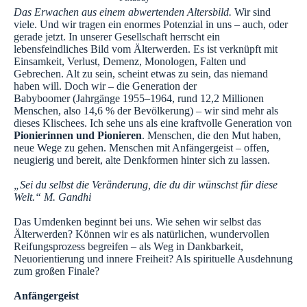
Das Erwachen aus einem abwertenden Altersbild.
Wir sind
viele. Und wir tragen ein enormes Potenzial in uns – auch, oder
gerade jetzt. In unserer Gesellschaft herrscht ein
lebensfeindliches Bild vom Älterwerden. Es ist verknüpft mit
Einsamkeit, Verlust, Demenz, Monologen, Falten und
Gebrechen. Alt zu sein, scheint etwas zu sein, das niemand
haben will. Doch wir – die Generation der
Babyboomer (Jahrgänge 1955–1964, rund 12,2 Millionen
Menschen, also 14,6 % der Bevölkerung) – wir sind mehr als
dieses Klischees. Ich sehe uns als eine kraftvolle Generation von
Pionierinnen und Pionieren
. Menschen, die den Mut haben,
neue Wege zu gehen. Menschen mit Anfängergeist – offen,
neugierig und bereit, alte Denkformen hinter sich zu lassen.
„Sei du selbst die Veränderung, die du dir wünschst für diese
Welt.“ M. Gandhi
Das Umdenken beginnt bei uns. Wie sehen wir selbst das
Älterwerden? Können wir es als natürlichen, wundervollen
Reifungsprozess begreifen – als Weg in Dankbarkeit,
Neuorientierung und innere Freiheit? Als spirituelle Ausdehnung
zum großen Finale?
Anfängergeist