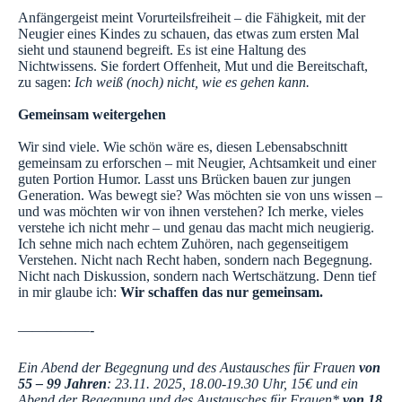
Anfängergeist meint Vorurteilsfreiheit – die Fähigkeit, mit der
Neugier eines Kindes zu schauen, das etwas zum ersten Mal
sieht und staunend begreift. Es ist eine Haltung des
Nichtwissens. Sie fordert Offenheit, Mut und die Bereitschaft,
zu sagen:
Ich weiß (noch) nicht, wie es gehen kann.
Gemeinsam weitergehen
Wir sind viele. Wie schön wäre es, diesen Lebensabschnitt
gemeinsam zu erforschen – mit Neugier, Achtsamkeit und einer
guten Portion Humor. Lasst uns Brücken bauen zur jungen
Generation. Was bewegt sie? Was möchten sie von uns wissen –
und was möchten wir von ihnen verstehen? Ich merke, vieles
verstehe ich nicht mehr – und genau das macht mich neugierig.
Ich sehne mich nach echtem Zuhören, nach gegenseitigem
Verstehen. Nicht nach Recht haben, sondern nach Begegnung.
Nicht nach Diskussion, sondern nach Wertschätzung. Denn tief
in mir glaube ich:
Wir schaffen das nur gemeinsam.
—————-
Ein Abend der Begegnung und des Austausches für Frauen
von
55 – 99 Jahren
: 23.11. 2025, 18.00-19.30 Uhr, 15€ und ein
Abend der Begegnung und des Austausches für Frauen*
von 18