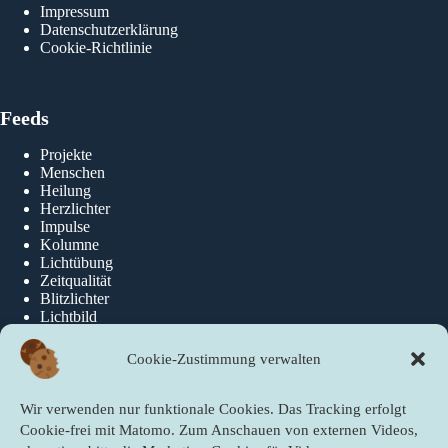
Impressum
Datenschutzerklärung
Cookie-Richtlinie
Feeds
Projekte
Menschen
Heilung
Herzlichter
Impulse
Kolumne
Lichtübung
Zeitqualität
Blitzlichter
Lichtbild
Cookie-Zustimmung verwalten
Über die newslichter
Wir verwenden nur funktionale Cookies. Das Tracking erfolgt
Über Uns
Cookie-frei mit Matomo. Zum Anschauen von externen Videos,