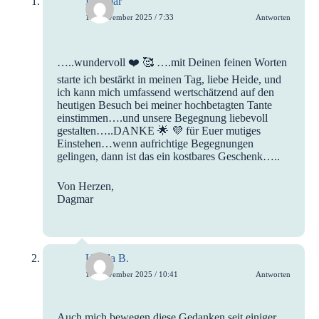
Dagmar
12. November 2025 / 7:33
Antworten
…..wundervoll ❤️ 🥰 ….mit Deinen feinen Worten
starte ich bestärkt in meinen Tag, liebe Heide, und
ich kann mich umfassend wertschätzend auf den
heutigen Besuch bei meiner hochbetagten Tante
einstimmen….und unsere Begegnung liebevoll
gestalten…..DANKE 🌟 💜 für Euer mutiges
Einstehen…wenn aufrichtige Begegnungen
gelingen, dann ist das ein kostbares Geschenk…..
Von Herzen,
Dagmar
Ursula B.
12. November 2025 / 10:41
Antworten
Auch mich bewegen diese Gedanken seit einiger