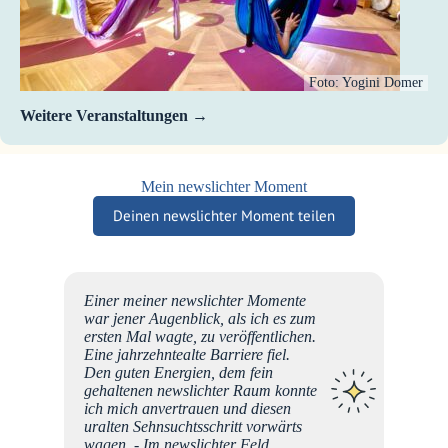
Foto: Yogini Domer
Weitere Veranstaltungen
Mein newslichter Moment
Deinen newslichter Moment teilen
as
Einer meiner newslichter Momente
, es
war jener Augenblick, als ich es zum
d
ersten Mal wagte, zu veröffentlichen.
 :)
Eine jahrzehntealte Barriere fiel.
Jahren
Den guten Energien, dem fein
e DAS
gehaltenen newslichter Raum konnte
mmer
ich mich anvertrauen und diesen
 habe.
uralten Sehnsuchtsschritt vorwärts
wagen. - Im newslichter Feld