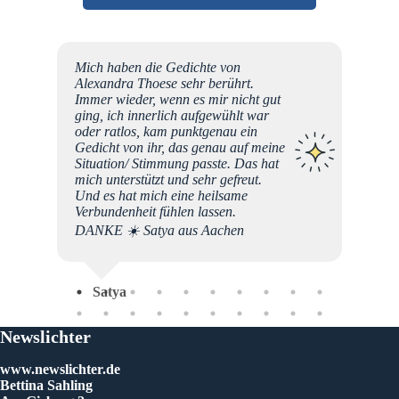
u einem
Mich haben die Gedichte von
in
Alexandra Thoese sehr berührt.
rn
Immer wieder, wenn es mir nicht gut
ging, ich innerlich aufgewühlt war
oder ratlos, kam punktgenau ein
on,
Gedicht von ihr, das genau auf meine
n
Situation/ Stimmung passte. Das hat
t
mich unterstützt und sehr gefreut.
nem
Und es hat mich eine heilsame
s Stück
Verbundenheit fühlen lassen.
rthday
DANKE ☀️ Satya aus Aachen
 von
!!
Dor
Satya
Newslichter
www.newslichter.de
Bettina Sahling