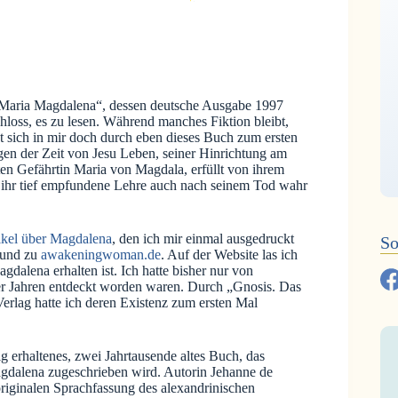
„Maria Magdalena“, dessen deutsche Ausgabe 1997
chloss, es zu lesen. Während manches Fiktion bleibt,
 sich in mir doch durch eben dieses Buch zum ersten
gen der Zeit von Jesu Leben, seiner Hinrichtung am
ebten Gefährtin Maria von Magdala, erfüllt von ihrem
n ihr tief empfundene Lehre auch nach seinem Tod wahr
tikel über Magdalena
, den ich mir einmal ausgedruckt
So
 und zu
awakeningwoman.de
. Auf der Website las ich
gdalena erhalten ist. Ich hatte bisher nur von
er Jahren entdeckt worden waren. Durch „Gnosis. Das
rlag hatte ich deren Existenz zum ersten Mal
dig erhaltenes, zwei Jahrtausende altes Buch, das
gdalena zugeschrieben wird. Autorin Jehanne de
 originalen Sprachfassung des alexandrinischen