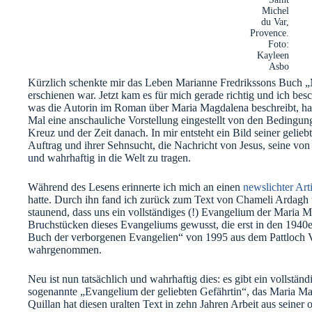
Michel
du Var,
Provence.
Foto:
Kayleen
Asbo
Kürzlich schenkte mir das Leben Marianne Fredrikssons Buch 
erschienen war. Jetzt kam es für mich gerade richtig und ich bes
was die Autorin im Roman über Maria Magdalena beschreibt, hat
Mal eine anschauliche Vorstellung eingestellt von den Bedingun
Kreuz und der Zeit danach.
In mir entsteht ein Bild seiner geli
Auftrag und ihrer Sehnsucht, die Nachricht von Jesus, seine vo
und wahrhaftig in die Welt zu tragen.
Während des Lesens erinnerte ich mich an einen
newslichter Ar
hatte. Durch ihn fand ich zurück zum Text von Chameli Ardagh
staunend, dass uns ein vollständiges (!) Evangelium der Maria Ma
Bruchstücken dieses Evangeliums gewusst, die erst in den 1940
Buch der verborgenen Evangelien“ von 1995 aus dem Pattloch Ve
wahrgenommen.
Neu ist nun tatsächlich und wahrhaftig dies: es gibt ein vollstän
sogenannte „Evangelium der geliebten Gefährtin“, das Maria Ma
Quillan hat diesen uralten Text in zehn Jahren Arbeit aus seiner