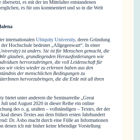
übersetzt, es mit der im Mittelalter entstandenen
rglichen, es für uns kommentiert und so in die Welt
dalena
er internationalen
Ubiquity University
, deren Gründung
der Hochschule bedeutet „Allgegenwart“. In einer
niversity) ist anders. Sie ist für Menschen gemacht, die
t. Wir glauben, grundlegenden Herausforderungen wie
ividuen hervorzubringen, die voll Leidenschaft für
ass wir vieles wieder zu erlernen haben aus den
erständnis der menschlichen Bedingungen zu
erInnen hervorzubringen, die die Erde mit all ihren
y bietet unter anderem die Seminarreihe „Great
m Juli und August 2020 in dieser Reihe ein online
chung des o. g. uralten – vollständigen – Textes, der der
ksal dieses Textes aus dem frühen ersten Jahrhundert
nd: Dr. Asbo macht durch eine Fülle an Informationen
on denen ich mir bisher keine lebendige Vorstellung