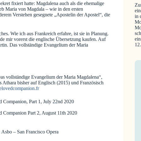
ekret fixiert hatte: Magdalena auch als die ehemalige
Zu
lieb Maria von Magdala – wie in den ersten
ein
derem Verstehen gesegnete „Apostelin der Apostel“, die
in
Mo
Mo
sch
es. Wie ich aus Frankreich erfahre, ist sie in Planung.
ein
e mir vorerst die englische Übersetzung kaufen. Auf
12
tin. Das vollständige Evangelium der Maria
Das vollständige Evangelium der Maria Magdalena“,
 Athara bisher auf Englisch (2015) und Französisch
belovedcompanion.fr
d Companion, Part 1, July 22nd 2020
d Companion Part 2, August 11th 2020
n Asbo – San Francisco Opera