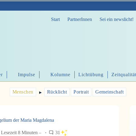
Start
PartnerInnen
Sei ein newslicht!
er
Impulse
Kolumne
Lichtübung
Zeitqualitä
Menschen
Rücklicht
Portrait
Gemeinschaft
▶︎
ngelium der Maria Magdalena
Lesezeit 8 Minuten –
31