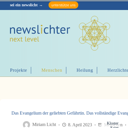
Z
unterstütze uns
Z
u
u
m
m
I
I
n
n
h
h
a
a
l
l
t
t
s
s
p
p
r
r
i
i
n
Projekte
Menschen
Heilung
Herzlicht
n
g
g
e
e
n
n
Das Evangelium der geliebten Gefährtin. Das vollständige Eva
Kloster
Miriam Licht
8. April 2023
Menschen
Saint