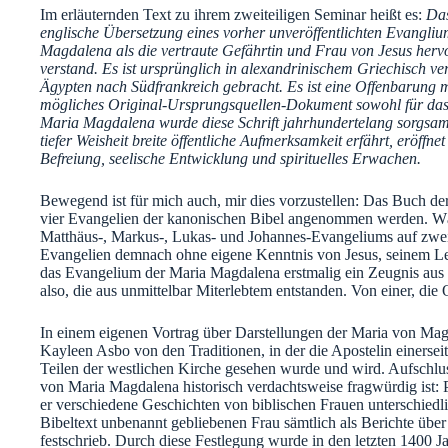
Im erläuternden Text zu ihrem zweiteiligen Seminar heißt es:
Das
englische Übersetzung eines vorher unveröffentlichten Evangli
Magdalena als die vertraute Gefährtin und Frau von Jesus hervor
verstand. Es ist ursprünglich in alexandrinischem Griechisch ve
Ägypten nach Südfrankreich gebracht. Es ist eine Offenbarung mit
mögliches Original-Ursprungsquellen-Dokument sowohl für das
Maria Magdalena wurde diese Schrift jahrhundertelang sorgsam g
tiefer Weisheit breite öffentliche Aufmerksamkeit erfährt, eröffn
Befreiung, seelische Entwicklung und spirituelles Erwachen.
Bewegend ist für mich auch, mir dies vorzustellen: Das Buch der g
vier Evangelien der kanonischen Bibel angenommen werden. Wä
Matthäus-, Markus-, Lukas- und Johannes-Evangeliums auf zwei b
Evangelien demnach ohne eigene Kenntnis von Jesus, seinem Le
das Evangelium der Maria Magdalena erstmalig ein Zeugnis aus 
also, die aus unmittelbar Miterlebtem entstanden. Von einer, die 
In einem eigenen Vortrag über Darstellungen der Maria von Mag
Kayleen Asbo von den Traditionen, in der die Apostelin einerseit
Teilen der westlichen Kirche gesehen wurde und wird. Aufschluss
von Maria Magdalena historisch verdachtsweise fragwürdig ist: P
er verschiedene Geschichten von biblischen Frauen unterschied
Bibeltext unbenannt gebliebenen Frau sämtlich als Berichte übe
festschrieb. Durch diese Festlegung wurde in den letzten 1400 Ja