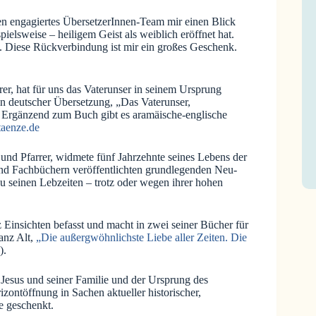
eren engagiertes ÜbersetzerInnen-Team mir einen Blick
ielsweise – heiligem Geist als weiblich eröffnet hat.
t. Diese Rückverbindung ist mir ein großes Geschenk.
er, hat für uns das Vaterunser in seinem Ursprung
in deutscher Übersetzung, „Das Vaterunser,
Ergänzend zum Buch gibt es aramäische-englische
taenze.de
und Pfarrer, widmete fünf Jahrzehnte seines Lebens der
und Fachbüchern veröffentlichten grundlegenden Neu-
-zu seinen Lebzeiten – trotz oder wegen ihrer hohen
 Einsichten befasst und macht in zwei seiner Bücher für
anz Alt,
„Die außergwöhnlichste Liebe aller Zeiten. Die
).
Jesus und seiner Familie und der Ursprung des
izontöffnung in Sachen aktueller historischer,
e geschenkt.