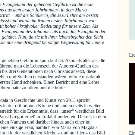
 Evangelium der geliebten Gefährtin ist die erste
ums aus dem ersten Jahrhundert, in dem Maria
tritt – und die Schülerin, die Jesu Lehre am besten
rfasst und wurde im frühen ersten Jahrhundert von
 hoher / kraftvoller Bedeutung für unsere Zeit. Als
 Evangelium des Johannes als auch das Evanglium der
ehütet. Nun, da sie mit ihrer lebensbejahenden Sicht
et sie uns eine dringend benötigte Wegweisung für innere
Lic
eliebten Gefährtin kann laut Dr. Asbo als älter als alle
hrend man die Lebenszeit der Autoren-Quellen des
is drei Generationen nach Christus ansetzt, diese
ben und Sterben entstanden wären, würde uns damit
erster Hand schenken. Einen Bericht und eine Lehre
Ohren hatte zu hören und die hörte.
dala in Geschichte und Kunst von 2013 spricht
s in der orthodoxen Kirche und andererseits in weiten
reich für die Erkenntnis, dass „unser“ westliches Bild
apst Gregor erließ im 6. Jahrhundert ein Dekret, in dem
lichen Namens und darüber hinaus auch einer im
r eine einzige Frau, nämlich von Maria von Magdala
hren in der westlichen Kirche – und nur hier – das Bild
Ein