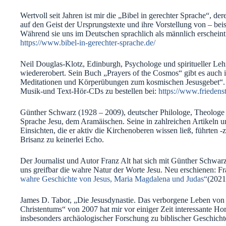
Wertvoll seit Jahren ist mir die „Bibel in gerechter Sprache“, d
auf den Geist der Ursprungstexte und ihre Vorstellung von – beisp
Während sie uns im Deutschen sprachlich als männlich erschein
https://www.bibel-in-gerechter-sprache.de/
Neil Douglas-Klotz, Edinburgh, Psychologe und spiritueller Lehr
wiedererobert. Sein Buch „Prayers of the Cosmos“ gibt es auch 
Meditationen und Körperübungen zum kosmischen Jesusgebet“. 
Musik-und Text-Hör-CDs zu bestellen bei:
https://www.friedens
Günther Schwarz (1928 – 2009), deutscher Philologe, Theologe 
Sprache Jesu, dem Aramäischen. Seine in zahlreichen Artikeln 
Einsichten, die er aktiv die Kirchenoberen wissen ließ, führten 
Brisanz zu keinerlei Echo.
Der Journalist und Autor Franz Alt hat sich mit Günther Schwarz
uns greifbar die wahre Natur der Worte Jesu. Neu erschienen: Fr
wahre Geschichte von Jesus, Maria Magdalena und Judas“
(2021
James D. Tabor, „Die Jesusdynastie. Das verborgene Leben von 
Christentums“ von 2007 hat mir vor einiger Zeit interessante Hor
insbesonders archäologischer Forschung zu biblischer Geschicht