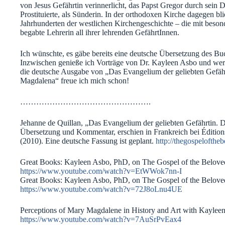
von Jesus Gefährtin verinnerlicht, das Papst Gregor durch sein D
Prostituierte, als Sünderin. In der orthodoxen Kirche dagegen b
Jahrhunderten der westlichen Kirchengeschichte – die mit beson
begabte Lehrerin all ihrer lehrenden GefährtInnen.
Ich wünschte, es gäbe bereits eine deutsche Übersetzung des Buch
Inzwischen genieße ich Vorträge von Dr. Kayleen Asbo und werd
die deutsche Ausgabe von „Das Evangelium der geliebten Gefähr
Magdalena“ freue ich mich schon!
………………………………………….
Jehanne de Quillan, „Das Evangelium der geliebten Gefährtin. 
Übersetzung und Kommentar, erschien in Frankreich bei Éditions
(2010). Eine deutsche Fassung ist geplant.
http://thegospelofthe
Great Books: Kayleen Asbo, PhD, on The Gospel of the Belove
https://www.youtube.com/watch?v=EtWWok7nn-I
Great Books: Kayleen Asbo, PhD, on The Gospel of the Belove
https://www.youtube.com/watch?v=72J8oLnu4UE
Perceptions of Mary Magdalene in History and Art with Kaylee
https://www.youtube.com/watch?v=7AuSrPvEax4