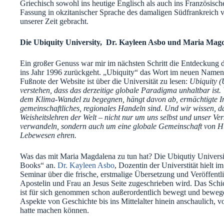
Griechisch sowohl ins heutige Englisch als auch ins Französische 
Fassung in okzitanischer Sprache des damaligen Südfrankreich ve
unserer Zeit gebracht.
Die Ubiquity University, Dr. Kayleen Asbo und Maria Mag
Ein großer Genuss war mir im nächsten Schritt die Entdeckung d
ins Jahr 1996 zurückgeht. „Ubiquity“ das Wort im neuen Namen 
Fußnote der Website ist über die Universität zu lesen:
Ubiquity (U
verstehen, dass das derzeitige globale Paradigma unhaltbar is
dem Klima-Wandel zu begegnen, hängt davon ab, ermächtigte Ind
gemeinschaftliches, regionales Handeln sind. Und wir wissen, d
Weisheitslehren der Welt – nicht nur um uns selbst und unser V
verwandeln, sondern auch um eine globale Gemeinschaft von Hüt
Lebewesen ehren.
Was das mit Maria Magdalena zu tun hat? Die Ubiqutiy Universit
Books“ an.
Dr. Kayleen Asbo
, Dozentin der Universtität hielt i
Seminar über die frische, erstmalige Übersetzung und Veröffentli
Apostelin und Frau an Jesus Seite zugeschrieben wird. Das Schic
ist für sich genommen schon außerordentlich bewegt und bewege
Aspekte von Geschichte bis ins Mittelalter hinein anschaulich, v
hatte machen können.