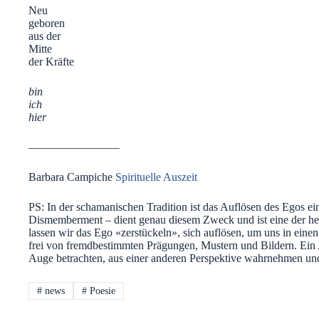
Neu
geboren
aus der
Mitte
der Kräfte
bin
ich
hier
————————
Barbara Campiche
Spirituelle Auszeit
PS: In der schamanischen Tradition ist das Auflösen des Egos ei
Dismemberment – dient genau diesem Zweck und ist eine der hei
lassen wir das Ego «zerstückeln», sich auflösen, um uns in ei
frei von fremdbestimmten Prägungen, Mustern und Bildern. Ein 
Auge betrachten, aus einer anderen Perspektive wahrnehmen und
#
news
#
Poesie