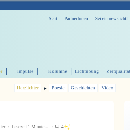
Start
PartnerInnen
Sei ein newslicht!
er
Impulse
Kolumne
Lichtübung
Zeitqualitä
Herzlichter
Poesie
Geschichten
Video
▶︎
ter
Lesezeit 1 Minute –
4