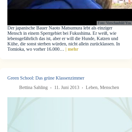
Foto: Vorschaubild You
Der ja­pa­ni­sche Bau­er Nao­to Mats­um­u­ra lebt als ein­zi­ger
Mensch in ei­nem Sperr­ge­biet bei Fu­kus­hi­ma. Er weiß, wie
lebensge­fähr­lich das ist, aber er will die Hun­de, Katzen und
Kühe, die sonst ster­ben wür­den, nicht allein zurücklassen. In
Tomioka, wo vorher 16.000…
| mehr
Green School: Das grüne Klassenzimmer
Bettina Sahling
11. Juni 2013
Leben
,
Menschen