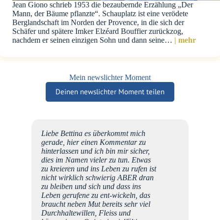
Jean Giono schrieb 1953 die bezaubernde Erzählung „Der
Mann, der Bäume pflanzte“. Schauplatz ist eine verödete
Berglandschaft im Norden der Provence, in die sich der
Schäfer und spätere Imker Elzéard Bouffier zurückzog,
nachdem er seinen einzigen Sohn und dann seine…
| mehr
Mein newslichter Moment
Deinen newslichter Moment teilen
Liebe Bettina es überkommt mich
lch
gerade, hier einen Kommentar zu
a,
hinterlassen und ich bin mir sicher,

dies im Namen vieler zu tun. Etwas
zu kreieren und ins Leben zu rufen ist
nicht wirklich schwierig ABER dran
zu bleiben und sich und dass ins
DE
Leben gerufene zu ent-wickeln, das
braucht neben Mut bereits sehr viel
Durchhaltewillen, Fleiss und