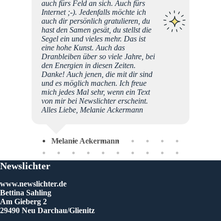
nem
auch fürs Feld an sich. Auch fürs
s Stück
Internet ;-). Jedenfalls möchte ich
rthday
auch dir persönlich gratulieren, du
 von
hast den Samen gesät, du stellst die
!!
Segel ein und vieles mehr. Das ist
eine hohe Kunst. Auch das
Dranbleiben über so viele Jahre, bei
den Energien in diesen Zeiten.
Danke! Auch jenen, die mit dir sind
und es möglich machen. Ich freue
mich jedes Mal sehr, wenn ein Text
von mir bei Newslichter erscheint.
Alles Liebe, Melanie Ackermann
Bet
Melanie Ackermann
Newslichter
www.newslichter.de
Bettina Sahling
Am Gieberg 2
29490 Neu Darchau/Glienitz