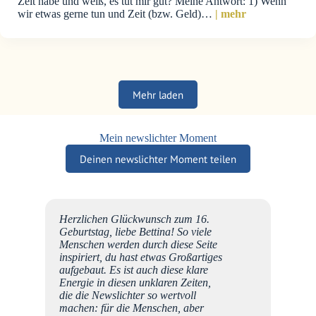
Zeit habe und weiß, es tut mir gut? Meine Antwort: 1) Wenn
wir etwas gerne tun und Zeit (bzw. Geld)…
| mehr
Mehr laden
Mein newslichter Moment
Deinen newslichter Moment teilen
u einem
Herzlichen Glückwunsch zum 16.
in
Geburtstag, liebe Bettina! So viele
rn
Menschen werden durch diese Seite
inspiriert, du hast etwas Großartiges
aufgebaut. Es ist auch diese klare
on,
Energie in diesen unklaren Zeiten,
n
die die Newslichter so wertvoll
t
machen: für die Menschen, aber