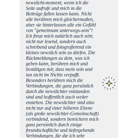
eite
newslicht-moment, wenn ich die
em
Seite aufrufe und mich in die
ng"
Beiträge fallen lassen kann. Nicht
ege
alle berühren mich gleichermaßen,
. Merci
aber sie hinterlassen alle ein Gefühl
liche
von "gemeinsam unterwegs-sein"!
Ich freue mich natürlich auch sehr,
nicht nur lesend, sondern auch
schreibend und fotografierend ein
kleines newslich sein zu dürfen. Die
Rückmeldungen zu dem, was ich
geben kann, berühren mich und
bestätigen mir, dass mein sein und
tun nicht im Nichts verpufft.
Besonders berühren mich die
Verbindungen, die ganz persönlich
durch die newslichter entstanden
sind und hoffentlich auch weiter
enstehen. Die newslichter sind also
nicht nur auf einer höheren Ebene
(als große newslichter-Gemeinschaft)
verbindend, sondern bereichern mich
ganz persönlich durch einige
freundschaftliche und tiefergehende
Verbindungen, für die ich sehr