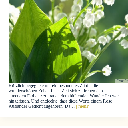
Foto: P
Kürzlich begegnete mir ein besonderes Zitat – die
wunderschönen Zeilen Es ist Zeit sich zu freuen / an
atmenden Farben / zu trauen dem blühenden Wunder Ich war
hingerissen. Und entdeckte, dass diese Worte einem Rose
Ausländer Gedicht zugehören. Da…
| mehr