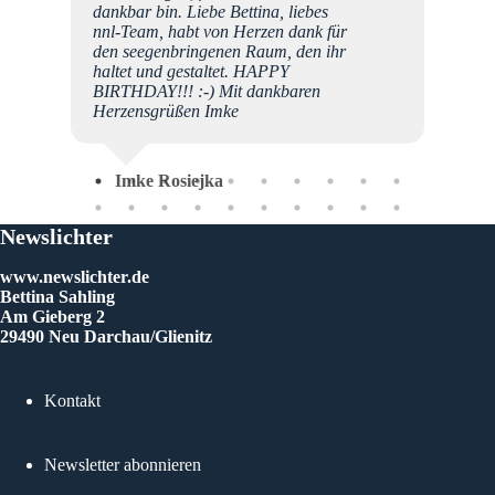
dankbar bin. Liebe Bettina, liebes
nnl-Team, habt von Herzen dank für
den seegenbringenen Raum, den ihr
haltet und gestaltet. HAPPY
BIRTHDAY!!! :-) Mit dankbaren
Kri
Herzensgrüßen Imke
Imke Rosiejka
Newslichter
www.newslichter.de
Bettina Sahling
Am Gieberg 2
29490 Neu Darchau/Glienitz
Kontakt
Newsletter abonnieren