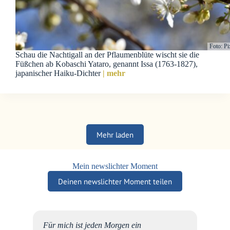
Foto: P
Schau die Nachtigall an der Pflaumenblüte wischt sie die
Füßchen ab Kobaschi Yataro, genannt Issa (1763-1827),
japanischer Haiku-Dichter
| mehr
Mehr laden
Mein newslichter Moment
Deinen newslichter Moment teilen
schen,
Für mich ist jeden Morgen ein